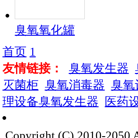
臭氧氧化罐
首页
1
友情链接：
臭氧发生器
灭菌柜
臭氧消毒器
臭氧
理设备臭氧发生器
医药
Copyright (C) 2010-205