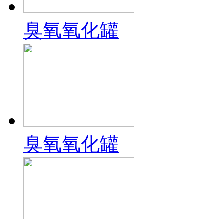
臭氧氧化罐
臭氧氧化罐