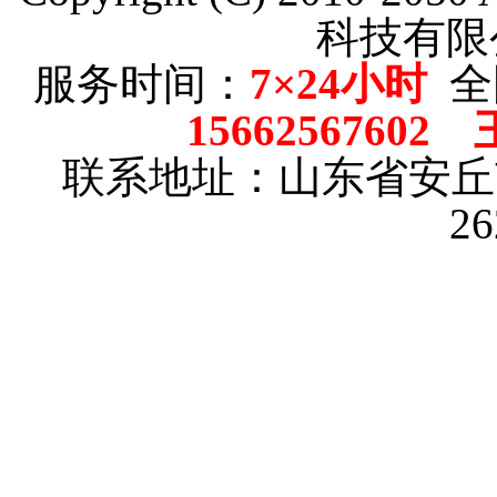
科技有限
服务时间：
7×24小时
全
15662567602
联系地址：山东省安
2